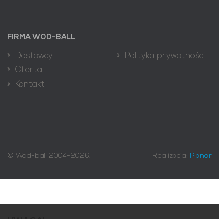
FIRMA WOD-BALL
» Dostawcy
» Polityka prywatności
» Oferta
» Kontakt
© Wod-ball 2004-2026.
Realizacja:
Planar